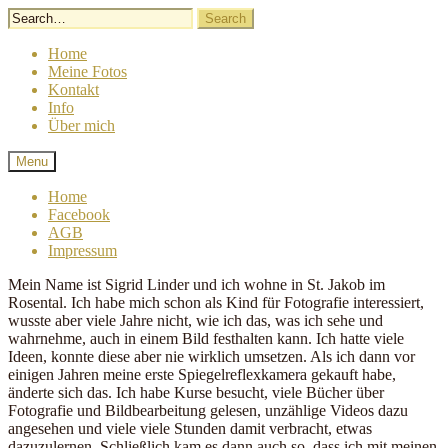
Skip
to
content
Home
Meine Fotos
Kontakt
Info
Über mich
Lindergrafie
Sigrid
Menu
Linder
Fotografie
Home
Facebook
AGB
Impressum
Mein Name ist Sigrid Linder und ich wohne in St. Jakob im
Rosental. Ich habe mich schon als Kind für Fotografie interessiert,
wusste aber viele Jahre nicht, wie ich das, was ich sehe und
wahrnehme, auch in einem Bild festhalten kann. Ich hatte viele
Ideen, konnte diese aber nie wirklich umsetzen. Als ich dann vor
einigen Jahren meine erste Spiegelreflexkamera gekauft habe,
änderte sich das. Ich habe Kurse besucht, viele Bücher über
Fotografie und Bildbearbeitung gelesen, unzählige Videos dazu
angesehen und viele viele Stunden damit verbracht, etwas
dazuzulernen. Schließlich kam es dann auch so, dass ich mit meinen